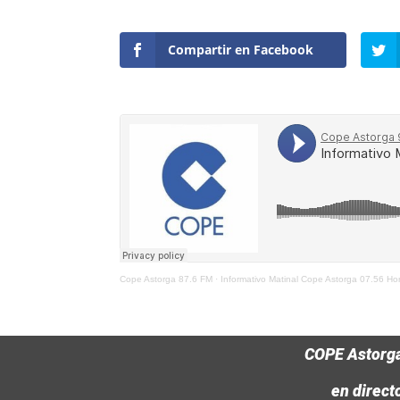
Compartir en Facebook
Cope Astorga 87.6 FM
·
Informativo Matinal Cope Astorga 07.56 Ho
COPE Astorg
en direct