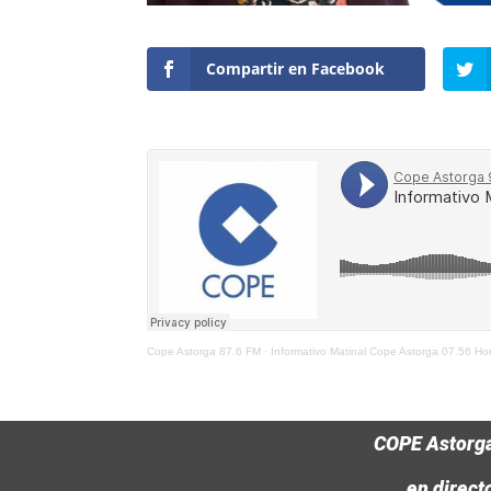
Compartir en Facebook
Cope Astorga 87.6 FM
·
Informativo Matinal Cope Astorga 07.56 H
COPE Astorg
en direct