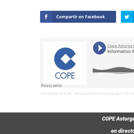
Compartir en Facebook
Cope Astorga 87.6 FM
·
Informativo Matinal Cope Astorga 07.56 H
COPE Astorg
en direct