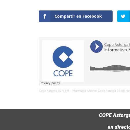
Compartir en Facebook
Cope Astorga 87.6 FM
·
Informativo Matinal Cope Astorga 07.56 H
COPE Astorg
en direct