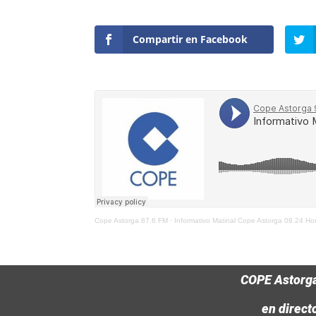
Compartir en Facebook
Cope Astorga 87.6 FM
·
Informativo Matinal Cope Astorga 08.24 H
COPE Astorg
en direct