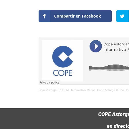
Compartir en Facebook
Cope Astorga 87.6 FM
·
Informativo Matinal Cope Astorga 08.24 Ho
COPE Astorg
en direct