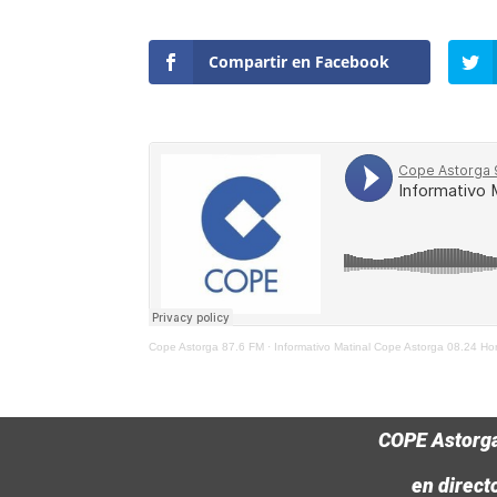
Compartir en Facebook
Cope Astorga 87.6 FM
·
Informativo Matinal Cope Astorga 08.24 Ho
COPE Astorg
en direct