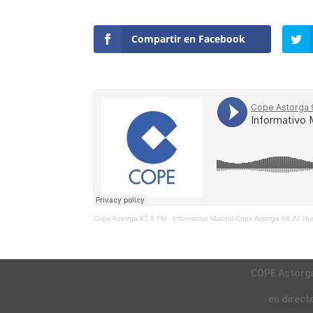
Compartir en Facebook
Cope Astorga 87.6 FM
·
Informativo Matinal Cope Astorga 08.24 H
COPE Astorg
en direct