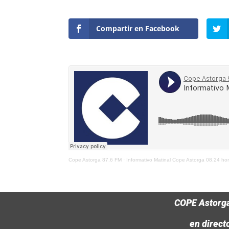
Compartir en Facebook
Cope Astorga 87.6 FM
·
Informativo Matinal Cope Astorga 08.24 ho
COPE Astorg
en direct