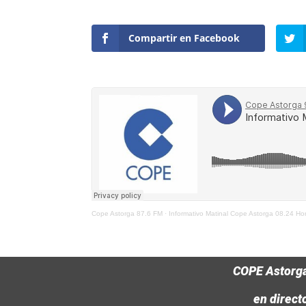
Compartir en Facebook
Cope Astorga 87.6 FM
·
Informativo Matinal Cope Astorga 08.24 H
COPE Astorg
en direct