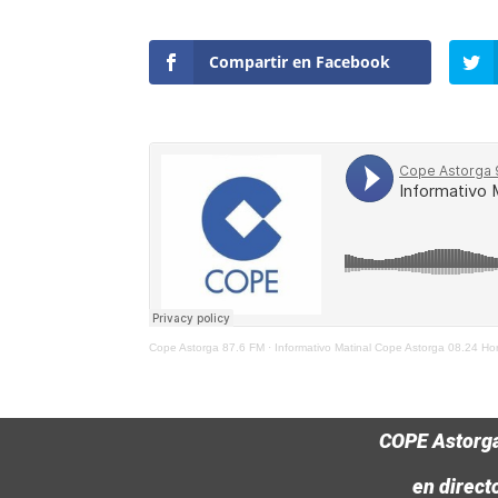
Compartir en Facebook
Cope Astorga 87.6 FM
·
Informativo Matinal Cope Astorga 08.24 H
COPE Astorg
en direct