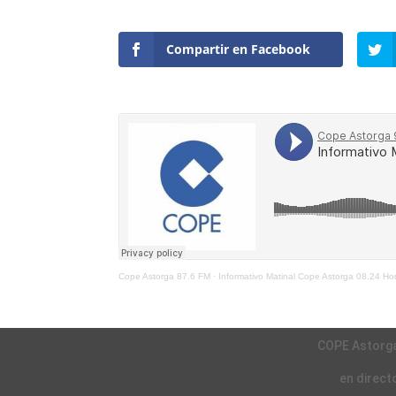
Compartir en Facebook
Cope Astorga 87.6 FM
·
Informativo Matinal Cope Astorga 08.24 H
COPE Astorg
en direct