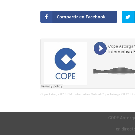
Compartir en Facebook
Cope Astorga 87.6 FM
·
Informativo Matinal Cope Astorga 08.24 Ho
COPE Astorg
en direct