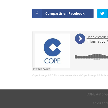
Compartir en Facebook
Cope Astorga 87.6 FM
·
Informativo Matinal Cope Astorga 08.24 h
COPE Astorg
en direct