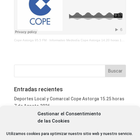
Cope Astorga 95.5 FM
·
Informativo Mediodía Cope Astorga 14.20 horas 12 de Mayo 2026
Entradas recientes
Deportes Local y Comarcal Cope Astorga 15.25 horas
7 de Agosto 2026
Gestionar el Consentimiento
Informativo Mediodía Cope Astorga 14.20 horas 7 de
de las Cookies
Agosto 2026
San Justo de la Vega acoge este fin de semana un
Utilizamos cookies para optimizar nuestro sitio web y nuestro servicio.
curso de formación para voluntarios en incendios