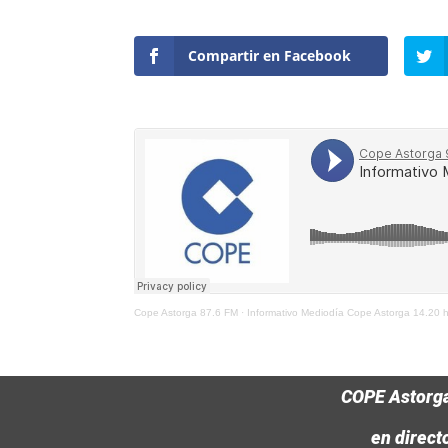
Compartir en Facebook
Cope Astorga 87.6 FM
·
Informativo Mediodía Cope Astorga 14.20 
COPE Astorg
en direct