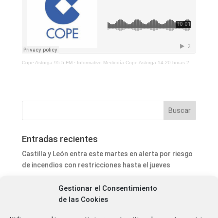
Cope Astorga 95.5 FM
·
Informativo Mediodía Cope Astorga 14.20 horas 20 de Mayo 2026
Entradas recientes
Castilla y León entra este martes en alerta por riesgo
de incendios con restricciones hasta el jueves
Astorga saca a contratación nuevas actuaciones de
Gestionar el Consentimiento
iluminación y suelo de caucho en parques
de las Cookies
El Atlético Astorga arranca la pretemporada con un
empate ante el Deportivo Fabril (2-2)