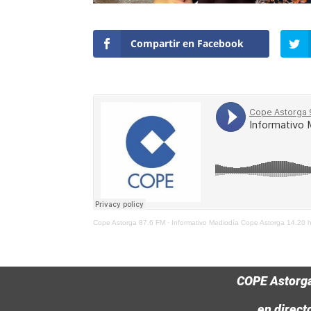
Compartir en Facebook
Cope Astorga 87.6 FM
·
Informativo Mediodía Cope Astorga 14.20 
COPE Astorg
en direct