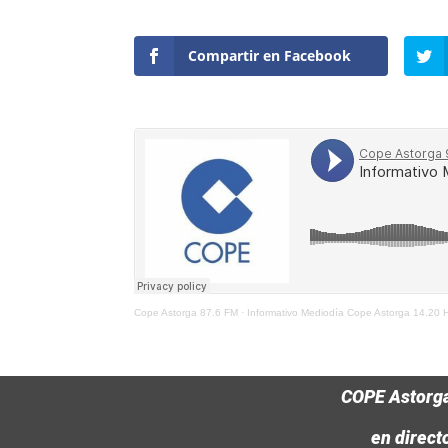
Compartir en Facebook
Cope Astorga 87.6 FM
·
Informativo Mediodía Cope Astorga 14.20
COPE Astorg
en direct