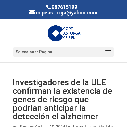
987615199
copeastorga@yahoo.com
Seleccionar Página
Investigadores de la ULE
confirman la existencia de
genes de riesgo que
podrían anticipar la
detección el alzheimer
por
Redacción
|
Jul 10, 2024
|
Astorga
,
Universidad de