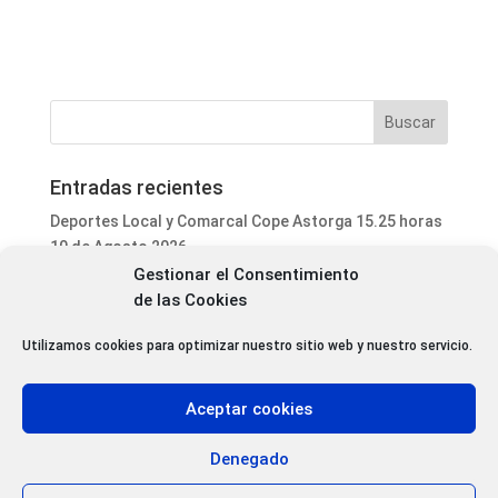
Entradas recientes
Deportes Local y Comarcal Cope Astorga 15.25 horas
10 de Agosto 2026
Gestionar el Consentimiento
Informativo Mediodía Cope Astorga 14.20 horas 10 de
de las Cookies
Agosto 2026
Programa Local Cope Astorga 10 de Agosto 2026
Utilizamos cookies para optimizar nuestro sitio web y nuestro servicio.
El Icono de Homs (Siria) estará presente en la
Catedral de Astorga este domingo 16 de agosto
Aceptar cookies
La Feria de Alfarería de La Bañeza alcanza su 40
edición con 18 expositores y Marruecos como país
Denegado
invitado