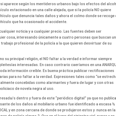
 si aparece según los mentideros urbanos bajo los efectos del alcoh
culo estacionado en una calle alejada, que si la policía NO quiere
 vehículo que denuncia tales daños y ahora el colmo donde se recoge
vehículo que ha ocasionado el accidente.
lquier noticia y a cualquier precio. Las fuentes deben ser
uier cosa, interesando únicamente a cuatro personas que buscan u
 trabajo profesional de la policía a la que quieren desvirtuar de su
o su principal religión, el NO faltar a la verdad e informar siempre
a pleitesías interesadas. En caso contrario caeríamos en una ANARQ
toda información creíble. Es buena práctica publicar rectificaciones
ias para no faltar a la verdad. Expresiones tales como “se estrech
talmente concebidas como alarmantes y fuera de lugar y con otras
policiaco de novela negra al uso.
resada/s dentro y fuera de este “periódico digital” ya que no public
ausante de los daños al mobiliario urbano fue identificado a escasa ½
LOCAL y en zona cercana de donde se produjeron estos y nunca en la
es de policía alguna.2. Que en el lugar del siniestro vial, nunca y es