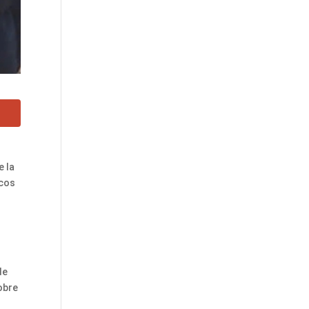
e la
icos
de
obre