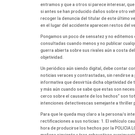
entramos y que a otros si parece interesar, que
si antes se han producido daños sobre otro vehí
recoger la denuncia del titular de este último
en el lugar del accidente aparecen restos del 
Pongamos un poco de sensatez y no editemos cua
consultadas cuando menos y no publicar cualq
guerra abierta sobre sus rivales aún a costa del
objetividad.
Un periódico aún siendo digital, debe contar com
noticias veraces y contrastadas, sin rendirse 
informativa que desvirtúa dicha objetividad de 
y más aún cuando se sabe que estas son necesar
cerco sobre el causante de los hechos” son to
intenciones detectivescas semejante a thriller 
Para que le queda muy claro a la persona/s inte
rectificaciones a sus noticias: 1. El vehículo c
hora de producirse los hechos por la POLICIA 
mañana siguiente y tras exhaustivas averiguacion