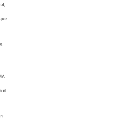
ol,
 que
na
UIA
a el
an