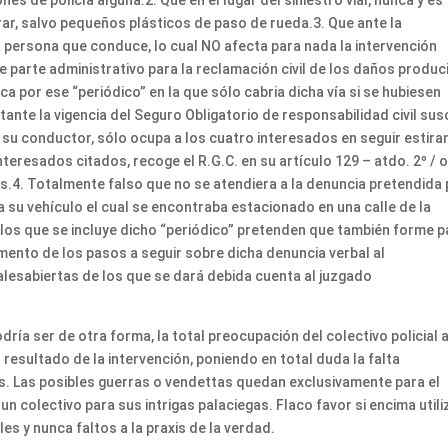
rar, salvo pequeños plásticos de paso de rueda.3. Que ante la
la persona que conduce, lo cual NO afecta para nada la intervención
e parte administrativo para la reclamación civil de los daños produ
a por ese “periódico” en la que sólo cabria dicha vía si se hubiesen
nte la vigencia del Seguro Obligatorio de responsabilidad civil sus
 su conductor, sólo ocupa a los cuatro interesados en seguir estir
nteresados citados, recoge el R.G.C. en su artículo 129 – atdo. 2º / 
hos.4. Totalmente falso que no se atendiera a la denuncia pretendida
 su vehículo el cual se encontraba estacionado en una calle de la
 los que se incluye dicho “periódico” pretenden que también forme p
mento de los pasos a seguir sobre dicha denuncia verbal al
ialesabiertas de los que se dará debida cuenta al juzgado
ría ser de otra forma, la total preocupación del colectivo policial a
 resultado de la intervención, poniendo en total duda la falta
es. Las posibles guerras o vendettas quedan exclusivamente para el
 un colectivo para sus intrigas palaciegas. Flaco favor si encima util
s y nunca faltos a la praxis de la verdad.