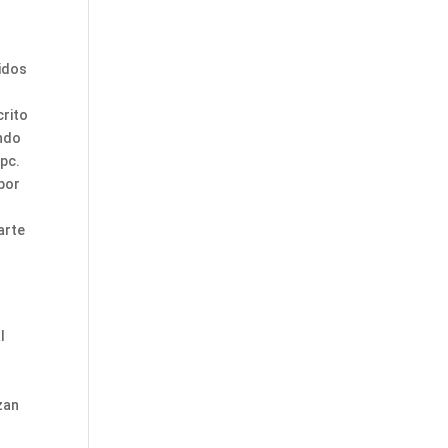
cidos
crito
ando
opc.
 por
arte
l
izan