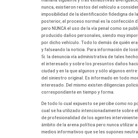
nunca, existieron restos del vehículo a conside
imposibilidad de la identificación fidedigna de 
posterior, el proceso normal es la confección d
pero NUNCA el uso de la vía penal como se public
producido daños personales, siendo muy importa
por dicho vehículo. Todo lo demás de quién era
y falseando la noticia. Para información de losi
5i. la denuncia vía administrativa de tales hec
el interesado y sobre los presuntos daños hacia
ciudad y en la que algunos y sólo algunos entre
del siniestro original. Es informado en todo mo
interesado. Del mismo existen diligencias polic
correspondiente en tiempo y forma.
De todo lo cual expuesto se percibe como no pod
cual se ha utilizado intencionadamente sobre el
de profesionalidad de los agentes intervinient
ámbito de la arena política pero nunca utilizar a
medios informativos que se les supones neutrale