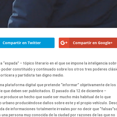
Compartir en Twitter
Compartir en Google+
“espada” – tópico literario en el que se impone la inteligencia sobr
o poder constituido y continuado sobre los otros tres poderes clás
orticera y partidista tan digno medio.
na plataforma digital que pretende “informar” objetivamente de los
e que deben ser publicitados. El pasado día 12 de diciembre –
e produce un hecho que suele ser mucho más habitual de lo que
io urbano produciéndose daños sobre este y el propio vehículo. Des
da de informaciones totalmente irreales por no decir que “falsas”s
s una persona muy conocida de la ciudad por razones de las que no