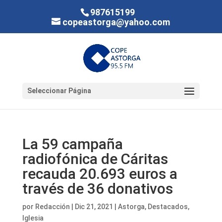
987615199
copeastorga@yahoo.com
Seleccionar Página
La 59 campaña
radiofónica de Cáritas
recauda 20.693 euros a
través de 36 donativos
por
Redacción
|
Dic 21, 2021
|
Astorga
,
Destacados
,
Iglesia