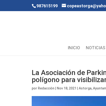
987615199
copeastorga@yah
INICIO
NOTICIAS
La Asociación de Parkin
polígono para visibiliz
por
Redacción
|
Nov 18, 2021
|
Astorga
,
Ayuntam