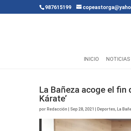
987615199
copeastorga@yah
INICIO
NOTICIAS
La Bañeza acoge el fin
Kárate’
por
Redacción
|
Sep 28, 2021
|
Deportes
,
La Bañ