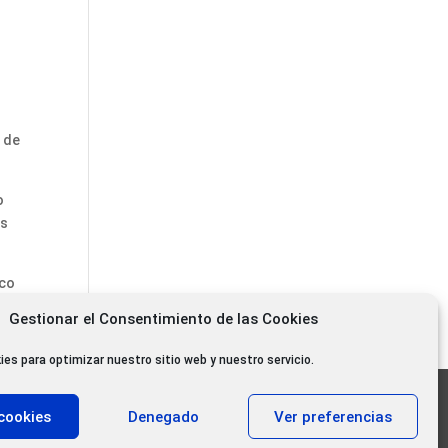
o de
o
os
ico
Gestionar el Consentimiento de las Cookies
ies para optimizar nuestro sitio web y nuestro servicio.
11.000 oyentes diarios
cookies
Denegado
Ver preferencias
11.000 Gracias