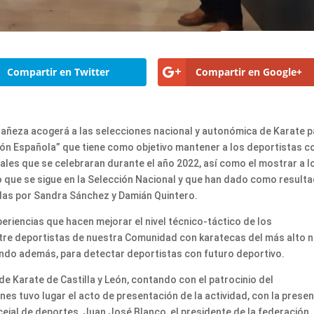
Compartir en Twitter
Compartir en Google+
Bañeza acogerá a las selecciones nacional y autonómica de Karate 
ión Española” que tiene como objetivo mantener a los deportistas c
ales que se celebraran durante el año 2022, así como el mostrar a l
jo que se sigue en la Selección Nacional y que han dado como result
idas por Sandra Sánchez y Damián Quintero.
eriencias que hacen mejorar el nivel técnico-táctico de los
re deportistas de nuestra Comunidad con karatecas del más alto ni
endo además, para detectar deportistas con futuro deportivo.
de Karate de Castilla y León, contando con el patrocinio del
es tuvo lugar el acto de presentación de la actividad, con la presen
ncejal de deportes, Juan José Blanco, el presidente de la federación