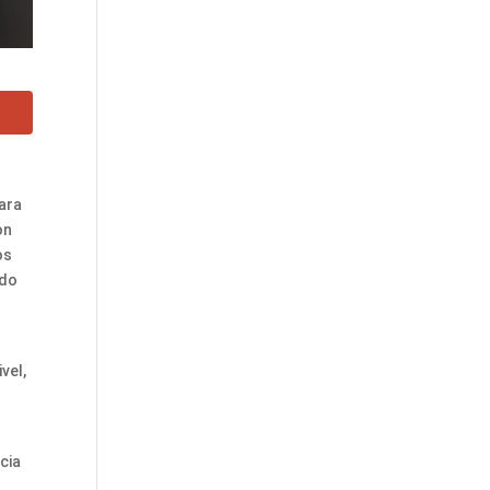
para
on
os
ado
vel,
cia