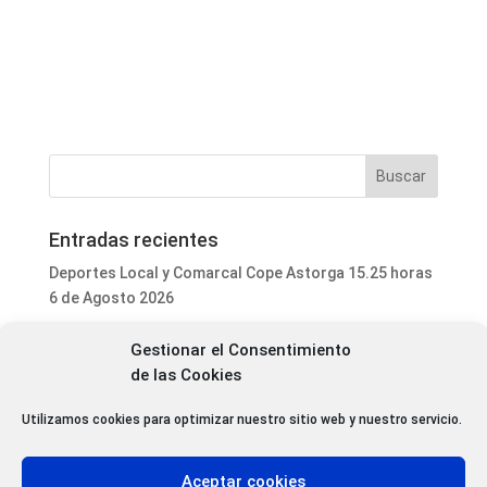
Entradas recientes
Deportes Local y Comarcal Cope Astorga 15.25 horas
6 de Agosto 2026
Programa Local Cope Astorga 6 de Agosto 2026
Gestionar el Consentimiento
El ayuntamiento de Astorga inicia la mejora integral
de las Cookies
del parque de mascotas de Puerta de Rey
Utilizamos cookies para optimizar nuestro sitio web y nuestro servicio.
Luis Fernández Terrón dona 1.020 euros a la
Asociación Contra el Cáncer con la venta de su último
libro
Aceptar cookies