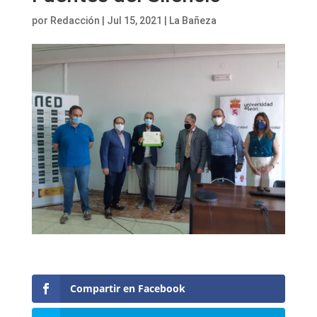
por
Redacción
|
Jul 15, 2021
|
La Bañeza
Compartir en Facebook