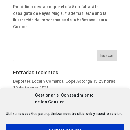
Por último destacar que el día 5 no faltará la
cabalgata de Reyes Magia. Y, además, este año la
ilustración del programa es de la bañezana Laura
Guiomar.
Entradas recientes
Deportes Local y Comarcal Cope Astorga 15.25 horas
10 de Agosto 2026
Gestionar el Consentimiento
Informativo Mediodía Cope Astorga 14.20 horas 10 de
de las Cookies
Agosto 2026
Programa Local Cope Astorga 10 de Agosto 2026
Utilizamos cookies para optimizar nuestro sitio web y nuestro servicio.
El Icono de Homs (Siria) estará presente en la
Catedral de Astorga este domingo 16 de agosto