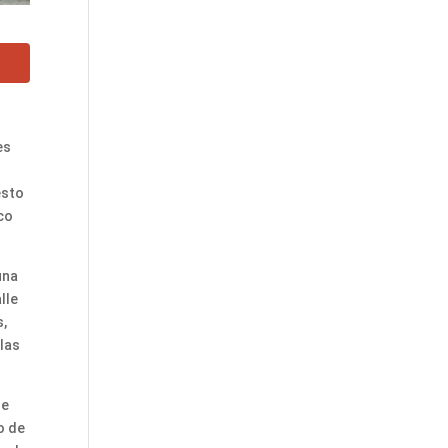
es
esto
co
una
lle
s,
 las
de
o de