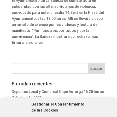
El Ayuntamiento de La Bañeza se suma al acto en
solidaridad con las últimas víctimas de violencia,
convocado para este lunesdía 14.Será en la Plaza del
Ayuntamiento, a las 12:00horas. Allí se llevará a cabo
un minuto de silencio por las víctimas y lectura de
manifiesto. "Por nosotros, por todos y por la
convivencia". La Bañeza mostrará su rechazo más
firme a la violencia.
Entradas recientes
Deportes Local y Comarcal Cope Astorga 15.25 horas
7 de Agosto 2026
Gestionar el Consentimiento
Informativo Mediodía Cope Astorga 14.20 horas 7 de
de las Cookies
Agosto 2026