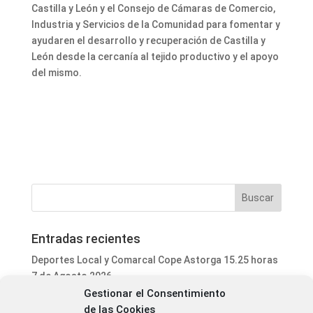
Castilla y León y el Consejo de Cámaras de Comercio,
Industria y Servicios de la Comunidad para fomentar y
ayudaren el desarrollo y recuperación de Castilla y
León desde la cercanía al tejido productivo y el apoyo
del mismo.
Entradas recientes
Deportes Local y Comarcal Cope Astorga 15.25 horas
7 de Agosto 2026
Gestionar el Consentimiento
Informativo Mediodía Cope Astorga 14.20 horas 7 de
de las Cookies