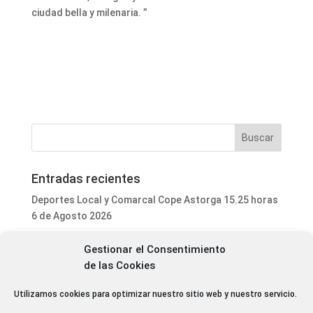
ciudad bella y milenaria. ”
Entradas recientes
Deportes Local y Comarcal Cope Astorga 15.25 horas
6 de Agosto 2026
Programa Local Cope Astorga 6 de Agosto 2026
Gestionar el Consentimiento
El ayuntamiento de Astorga inicia la mejora integral
de las Cookies
del parque de mascotas de Puerta de Rey
Utilizamos cookies para optimizar nuestro sitio web y nuestro servicio.
Luis Fernández Terrón dona 1.020 euros a la
Asociación Contra el Cáncer con la venta de su último