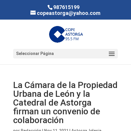
987615199
copeastorga@yahoo.com
Seleccionar Página
La Cámara de la Propiedad
Urbana de León y la
Catedral de Astorga
firman un convenio de
colaboración
por
Redacción
|
Nov 11, 2021
|
Astorga
,
Iglesia