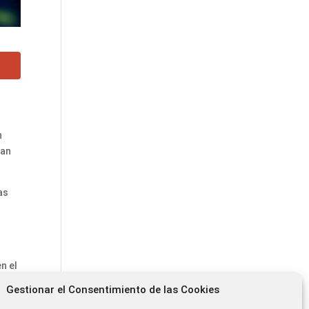
n
han
as
e
n el
Gestionar el Consentimiento de las Cookies
te