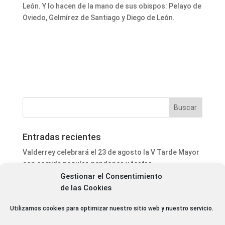
León. Y lo hacen de la mano de sus obispos: Pelayo de
Oviedo, Gelmírez de Santiago y Diego de León.
Entradas recientes
Valderrey celebrará el 23 de agosto la V Tarde Mayor
con comida popular, pendones y teatro
Gestionar el Consentimiento
Informativo Matinal Cope Astorga 08.24 horas 6 de
de las Cookies
Agosto 2026
El bar “El Jardín” busca nuevo gestor tras la renuncia
Utilizamos cookies para optimizar nuestro sitio web y nuestro servicio.
de la empresa adjudicataria