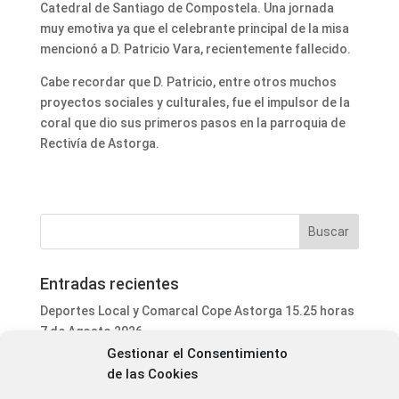
Catedral de Santiago de Compostela. Una jornada
muy emotiva ya que el celebrante principal de la misa
mencionó a D. Patricio Vara, recientemente fallecido.
Cabe recordar que D. Patricio, entre otros muchos
proyectos sociales y culturales, fue el impulsor de la
coral que dio sus primeros pasos en la parroquia de
Rectivía de Astorga.
Entradas recientes
Deportes Local y Comarcal Cope Astorga 15.25 horas
7 de Agosto 2026
Gestionar el Consentimiento
Informativo Mediodía Cope Astorga 14.20 horas 7 de
de las Cookies
Agosto 2026