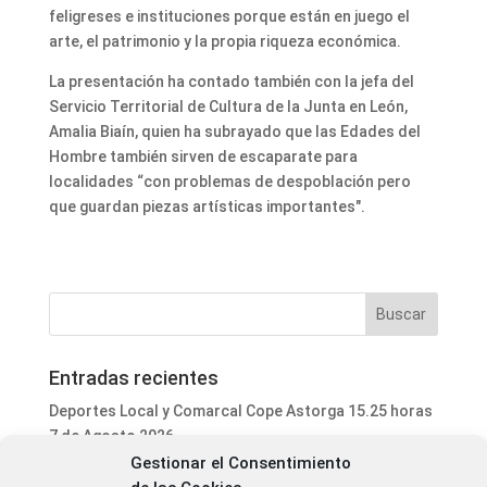
feligreses e instituciones porque están en juego el
arte, el patrimonio y la propia riqueza económica.
La presentación ha contado también con la jefa del
Servicio Territorial de Cultura de la Junta en León,
Amalia Biaín, quien ha subrayado que las Edades del
Hombre también sirven de escaparate para
localidades “con problemas de despoblación pero
que guardan piezas artísticas importantes".
Entradas recientes
Deportes Local y Comarcal Cope Astorga 15.25 horas
7 de Agosto 2026
Gestionar el Consentimiento
Informativo Mediodía Cope Astorga 14.20 horas 7 de