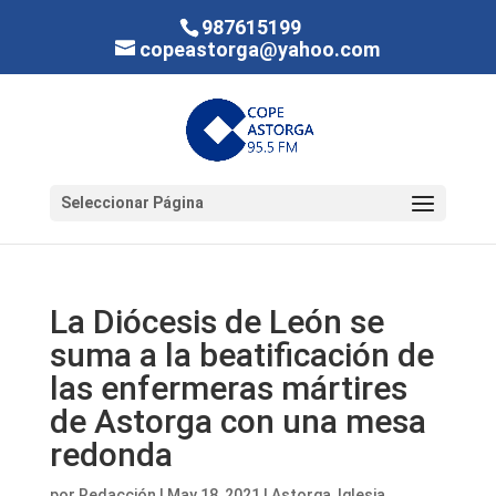
987615199
copeastorga@yahoo.com
Seleccionar Página
La Diócesis de León se
suma a la beatificación de
las enfermeras mártires
de Astorga con una mesa
redonda
por
Redacción
|
May 18, 2021
|
Astorga
,
Iglesia