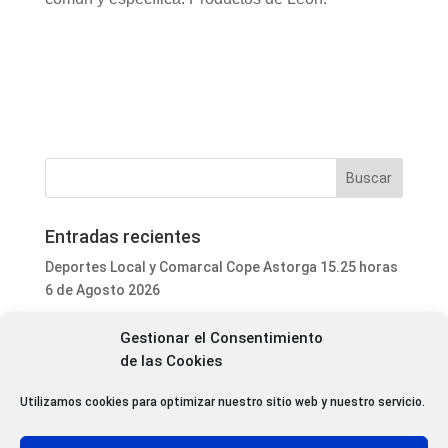
Entradas recientes
Deportes Local y Comarcal Cope Astorga 15.25 horas
6 de Agosto 2026
Programa Local Cope Astorga 6 de Agosto 2026
Gestionar el Consentimiento
El ayuntamiento de Astorga inicia la mejora integral
de las Cookies
del parque de mascotas de Puerta de Rey
Luis Fernández Terrón dona 1.020 euros a la
Utilizamos cookies para optimizar nuestro sitio web y nuestro servicio.
Asociación Contra el Cáncer con la venta de su último