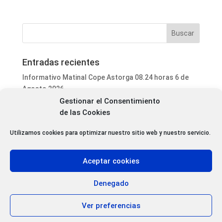
Entradas recientes
Informativo Matinal Cope Astorga 08.24 horas 6 de
Agosto 2026
Gestionar el Consentimiento
El bar “El Jardín” busca nuevo gestor tras la renuncia
de las Cookies
de la empresa adjudicataria
Informativo Matinal Cope Astorga 07.56 horas 6 de
Utilizamos cookies para optimizar nuestro sitio web y nuestro servicio.
Agosto 2026
Deportes Local y Comarcal Cope Astorga 15.25 horas
Aceptar cookies
5 de Agosto 2026
Informativo Mediodía Cope Astorga 14.20 horas 5 de
Denegado
Agosto 2026
Ver preferencias