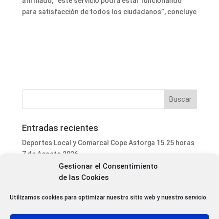
afirmado, “este servicio podrá estar funcionando
para satisfacción de todos los ciudadanos”, concluye
Entradas recientes
Deportes Local y Comarcal Cope Astorga 15.25 horas
7 de Agosto 2026
Gestionar el Consentimiento
Informativo Mediodía Cope Astorga 14.20 horas 7 de
de las Cookies
Agosto 2026
San Justo de la Vega acoge este fin de semana un
Utilizamos cookies para optimizar nuestro sitio web y nuestro servicio.
curso de formación para voluntarios en incendios
forestales