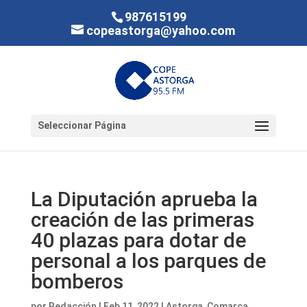
987615199
copeastorga@yahoo.com
Seleccionar Página
La Diputación aprueba la
creación de las primeras
40 plazas para dotar de
personal a los parques de
bomberos
por
Redacción
|
Feb 11, 2022
|
Astorga
,
Comarca