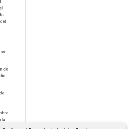
l
el
 ha
 del
a
ñas
ón de
dio
 de
sobre
 la
ía.