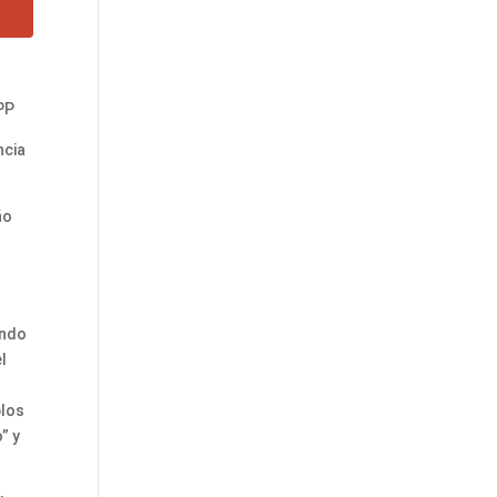
 PP
ncia
ño
undo
l
blos
” y