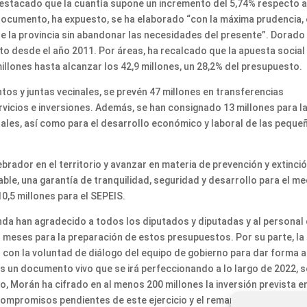
destacado que la cuantía supone un incremento del 5,74% respecto a
 documento, ha expuesto, se ha elaborado “con la máxima prudencia, 
 de la provincia sin abandonar las necesidades del presente”. Dorado
o desde el año 2011. Por áreas, ha recalcado que la apuesta social
illones hasta alcanzar los 42,9 millones, un 28,2% del presupuesto.
s y juntas vecinales, se prevén 47 millones en transferencias
rvicios e inversiones. Además, se han consignado 13 millones para l
tales, así como para el desarrollo económico y laboral de las peque
brador en el territorio y avanzar en materia de prevención y extinci
ble, una garantía de tranquilidad, seguridad y desarrollo para el me
0,5 millones para el SEPEIS.
da han agradecido a todos los diputados y diputadas y al personal
os meses para la preparación de estos presupuestos. Por su parte, la
con la voluntad de diálogo del equipo de gobierno para dar forma a
 un documento vivo que se irá perfeccionando a lo largo de 2022, 
ho, Morán ha cifrado en al menos 200 millones la inversión prevista en
 compromisos pendientes de este ejercicio y el remanente de tesorer