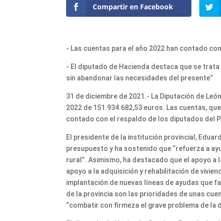
Compartir en Facebook
- Las cuentas para el año 2022 han contado con
- El diputado de Hacienda destaca que se trata 
sin abandonar las necesidades del presente”
31 de diciembre de 2021.- La Diputación de León
2022 de 151.934.682,53 euros. Las cuentas, que
contado con el respaldo de los diputados del PS
El presidente de la institución provincial, Eduar
presupuesto y ha sostenido que “refuerza a ayu
rural”. Asimismo, ha destacado que el apoyo a la
apoyo a la adquisición y rehabilitación de vivien
implantación de nuevas líneas de ayudas que fac
de la provincia son las prioridades de unas cue
“combatir con firmeza el grave problema de la 