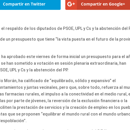
Compartir en Twitter
Compartir en Google+
 el respaldo de los diputados de PSOE, UPL y Cs y la abstención del
de un presupuesto que tiene “la vista puesta en el futuro de la provi
 ha aprobado este viernes de forma inicial un presupuesto para el a
 se han sometido a votación en sesión plenaria extraordinaria, han
OE, UPL y Cs y la abstención del PP.
do Morán, ha calificado de “equilibrado, sólido y expansivo” el
ntamientos y juntas vecinales, pero que, sobre todo, refuerza al m
s farmacias rurales, el impulso a la conectividad en el medio rural, e
das por parte de jóvenes, la reversión de la exclusión financiera o la
iliten la prestación de servicios y la creación de empleo en los pue
ntas que se proponen “equilibrar el mundo rural con el mundo urbano
despoblación”.