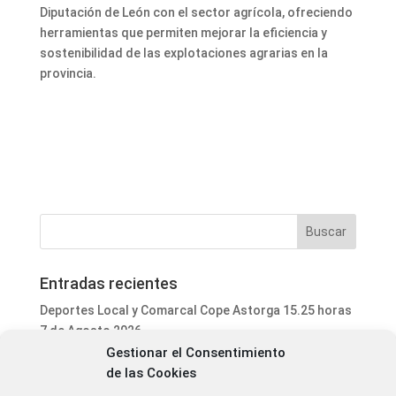
Diputación de León con el sector agrícola, ofreciendo
herramientas que permiten mejorar la eficiencia y
sostenibilidad de las explotaciones agrarias en la
provincia.
Entradas recientes
Deportes Local y Comarcal Cope Astorga 15.25 horas
7 de Agosto 2026
Gestionar el Consentimiento
Informativo Mediodía Cope Astorga 14.20 horas 7 de
de las Cookies
Agosto 2026