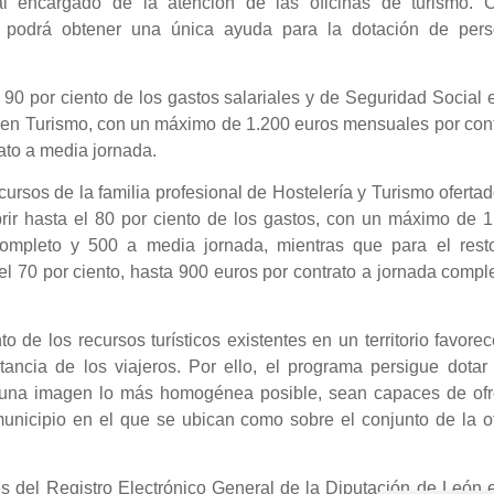
al encargado de la atención de las oficinas de turismo. 
ia podrá obtener una única ayuda para la dotación de pers
90 por ciento de los gastos salariales y de Seguridad Social 
do en Turismo, con un máximo de 1.200 euros mensuales por con
ato a media jornada.
ursos de la familia profesional de Hostelería y Turismo oferta
brir hasta el 80 por ciento de los gastos, con un máximo de 
ompleto y 500 a media jornada, mientras que para el rest
l 70 por ciento, hasta 900 euros por contrato a jornada compl
 de los recursos turísticos existentes en un territorio favore
stancia de los viajeros. Por ello, el programa persigue dotar
n una imagen lo más homogénea posible, sean capaces de ofr
 municipio en el que se ubican como sobre el conjunto de la o
és del Registro Electrónico General de la Diputación de León 