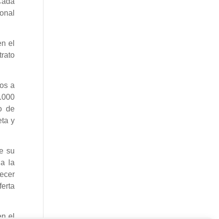
Cada
onal
en el
trato
dos a
1.000
o de
eta y
ce su
 a la
ecer
ferta
en el