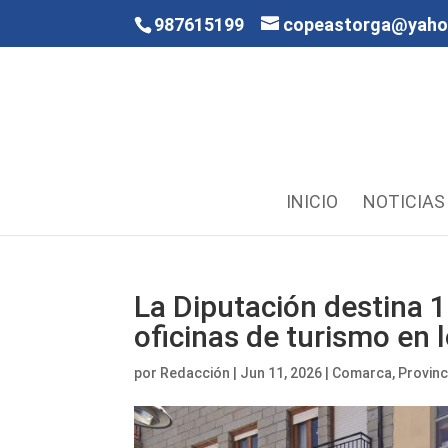
987615199
copeastorga@yah
INICIO
NOTICIAS
La Diputación destina 1
oficinas de turismo en 
por
Redacción
|
Jun 11, 2026
|
Comarca
,
Provinc