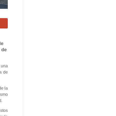
de
 de
 una
ia de
de la
ismo
d.
stos