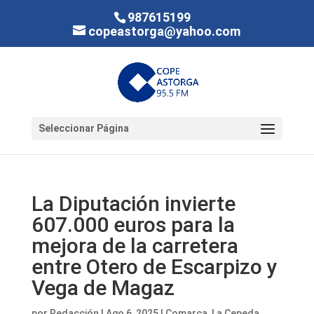
987615199
copeastorga@yahoo.com
Seleccionar Página
La Diputación invierte
607.000 euros para la
mejora de la carretera
entre Otero de Escarpizo y
Vega de Magaz
por
Redacción
|
Ago 6, 2025
|
Comarca
,
La Cepeda