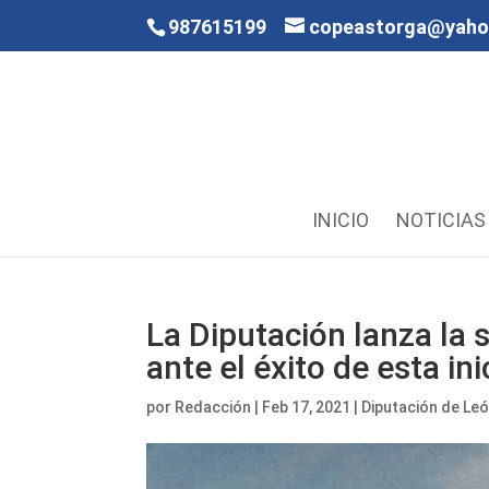
987615199
copeastorga@yah
INICIO
NOTICIAS
La Diputación lanza la 
ante el éxito de esta in
por
Redacción
|
Feb 17, 2021
|
Diputación de Le