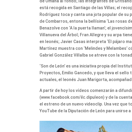
de Omaña al fondo; las integrantes de Gritsanda
está recogida en Santiago de las Villas; el reco
Rodríguez toca y canta una jota popular de su 
de Combarros, entona la bellísima ‘Las rosas d
Benazolve con ‘A la puerta llaman’; el jovencís
Villanueva del Árbol; Fran Allegre y su arpa tien
en leonés; Javier Casas interpreta ‘El pájaro ma
Martínez muestra con ‘Melindes y Melambes’ cóm
Gabriel González Villalba se atreve con la ton
‘Son de León’ es una iniciativa propia del Inst
Proyectos, Emilio Gancedo, y que lleva el sello
actuales, el leonés Juan Marigorta, acompañad
A partir de hoy los vídeos comenzarán a difundi
(www.facebook.com/ilc.dipuleon) y de la cuenta
el estreno de un nuevo videoclip. Una vez que t
YouTube de la Diputación de León para unirse a 