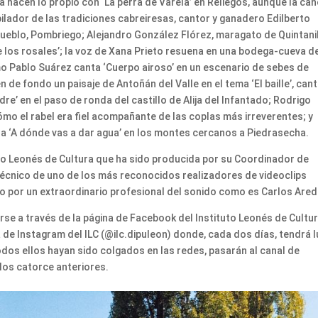
 hacen lo propio con ‘La perra de Varela’ en Reliegos, aunque la can
pilador de las tradiciones cabreiresas, cantor y ganadero Edilberto
pueblo, Pombriego; Alejandro González Flórez, maragato de Quintani
e los rosales’; la voz de Xana Prieto resuena en una bodega-cueva d
imo Pablo Suárez canta ‘Cuerpo airoso’ en un escenario de sebes de
en de fondo un paisaje de Antoñán del Valle en el tema ‘El baille’, ca
dre’ en el paso de ronda del castillo de Alija del Infantado; Rodrigo
o el rabel era fiel acompañante de las coplas más irreverentes; y
ada ‘A dónde vas a dar agua’ en los montes cercanos a Piedrasecha.
ituto Leonés de Cultura que ha sido producida por su Coordinador de
 técnico de uno de los más reconocidos realizadores de videoclips
o por un extraordinario profesional del sonido como es Carlos Ared
rse a través de la página de Facebook del Instituto Leonés de Cultu
 de Instagram del ILC (@ilc.dipuleon) donde, cada dos días, tendrá 
odos ellos hayan sido colgados en las redes, pasarán al canal de
los catorce anteriores.