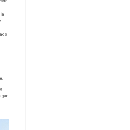
ción
lla
e
ntado
e.
ra
lugar