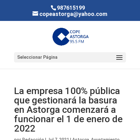
987615199
copeastorga@yahoo.com
Seleccionar Página
La empresa 100% pública
que gestionará la basura
en Astorga comenzará a
funcionar el 1 de enero de
2022
por
Redacción
|
Jul 7, 2021
|
Astorga
,
Ayuntamiento