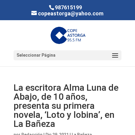
987615199
copeastorga@yahoo.com
Seleccionar Página
La escritora Alma Luna de
Abajo, de 10 años,
presenta su primera
novela, ‘Loto y lobina’, en
La Bañeza
por
Redacción
|
Dic 29, 2021
|
La Bañeza