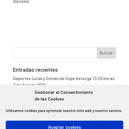
diócesis.
Entradas recientes
Deportes Local y Comarcal Cope Astorga 15.25 horas
7 de Agosto 2026
Gestionar el Consentimiento
Informativo Mediodía Cope Astorga 14.20 horas 7 de
de las Cookies
Agosto 2026
San Justo de la Vega acoge este fin de semana un
Utilizamos cookies para optimizar nuestro sitio web y nuestro servicio.
curso de formación para voluntarios en incendios
forestales
Aceptar cookies