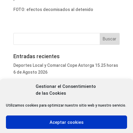
FOTO: efectos decomisados al detenido
Entradas recientes
Deportes Local y Comarcal Cope Astorga 15.25 horas
6 de Agosto 2026
Programa Local Cope Astorga 6 de Agosto 2026
Gestionar el Consentimiento
El ayuntamiento de Astorga inicia la mejora integral
de las Cookies
del parque de mascotas de Puerta de Rey
Utilizamos cookies para optimizar nuestro sitio web y nuestro servicio.
Luis Fernández Terrón dona 1.020 euros a la
Asociación Contra el Cáncer con la venta de su último
libro
Aceptar cookies
Patrimonio da luz verde a la rehabilitación de varias