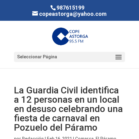
987615199
copeastorga@yahoo.com
Seleccionar Página
La Guardia Civil identifica
a 12 personas en un local
en desuso celebrando una
fiesta de carnaval en
Pozuelo del Páramo
por
Redacción
|
Feb 16, 2021
|
Comarca
,
El Páramo