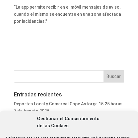
“La app permite recibir en el móvil mensajes de aviso,
cuando el mismo se encuentre en una zona afectada
por incidencias."
Entradas recientes
Deportes Local y Comarcal Cope Astorga 15.25 horas
7 de Agosto 2026
Gestionar el Consentimiento
Informativo Mediodía Cope Astorga 14.20 horas 7 de
de las Cookies
Agosto 2026
San Justo de la Vega acoge este fin de semana un