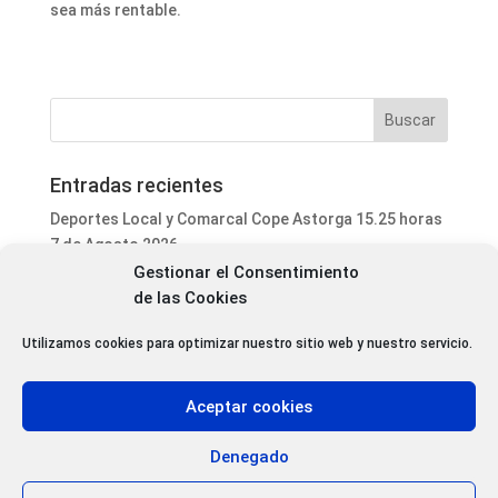
sea más rentable.
Entradas recientes
Deportes Local y Comarcal Cope Astorga 15.25 horas
7 de Agosto 2026
Gestionar el Consentimiento
Informativo Mediodía Cope Astorga 14.20 horas 7 de
de las Cookies
Agosto 2026
San Justo de la Vega acoge este fin de semana un
Utilizamos cookies para optimizar nuestro sitio web y nuestro servicio.
curso de formación para voluntarios en incendios
forestales
Aceptar cookies
Programa Local Cope Astorga 7 de Agosto 2026
Abiertas las inscripciones para el XXVII Torneo de
Denegado
Ajedrez de las Fiestas de Santa Marta