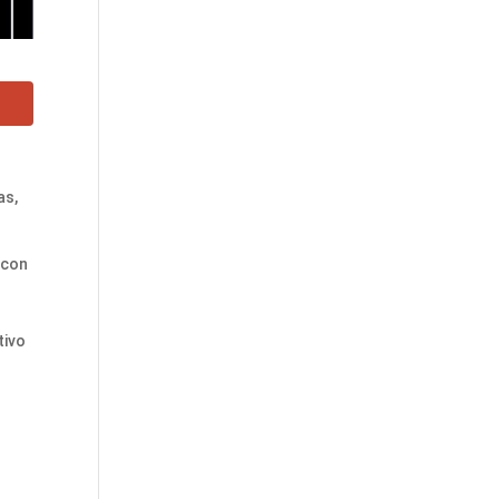
as,
 con
tivo